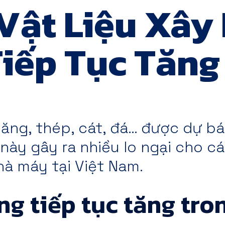
Vật Liệu Xây
iếp Tục Tăng
 măng, thép, cát, đá… được dự b
u này gây ra nhiều lo ngại cho c
hà máy tại Việt Nam.
ng tiếp tục tăng tro